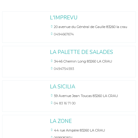
L'IMPREVU
20 avenue du Général de Gaulle 83260 la crau
0494667674
LA PALETTE DE SALADES
3446 Chemin Long 83260 LA CRAU
0494754593
LA SICILIA
59 Avenue Jean Toucas 83260 LA CRAU
04 83 16 71 00
LA ZONE
44 rue Ampére 83260 LA CRAU
0699082834