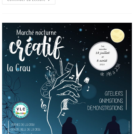
21
Octobre
2023
–
Fête
De
La
Sorcière
De
La
Crau