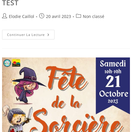
TEST
Auteur/autrice
Publication
Post
Elodie Caillol
20 avril 2023
Non classé
de
publiée :
category:
la
publication :
TEST
Continuer La Lecture