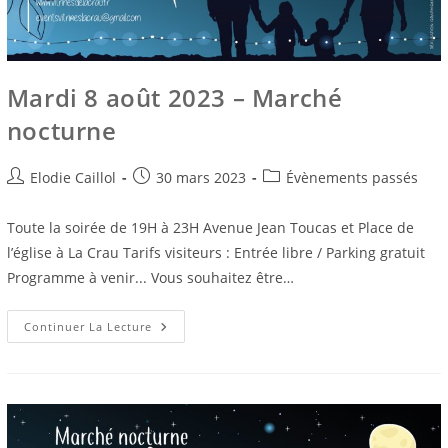
Mardi 8 août 2023 – Marché
nocturne
Auteur/autrice
Publication
Post
Elodie Caillol
30 mars 2023
Évènements passés
de
publiée :
category:
la
Toute la soirée de 19H à 23H Avenue Jean Toucas et Place de
publication :
l’église à La Crau Tarifs visiteurs : Entrée libre / Parking gratuit
Programme à venir... Vous souhaitez être…
Mardi
Continuer La Lecture
8
Août
2023
–
Marché
Nocturne