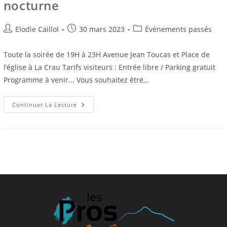
nocturne
Auteur/autrice
Publication
Post
Elodie Caillol
30 mars 2023
Évènements passés
de
publiée :
category:
la
Toute la soirée de 19H à 23H Avenue Jean Toucas et Place de
publication :
l’église à La Crau Tarifs visiteurs : Entrée libre / Parking gratuit
Programme à venir... Vous souhaitez être…
Mardi
Continuer La Lecture
18
Juillet
2023
–
Marché
Nocturne