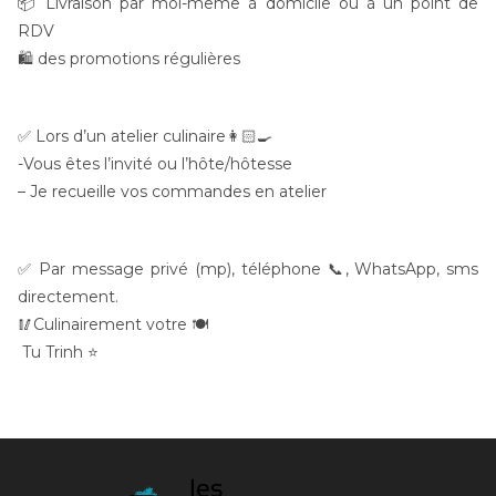
📦 Livraison par moi-même à domicile ou à un point de
RDV
🛍 des promotions régulières
✅ Lors d’un atelier culinaire👩🏻‍🍳
-Vous êtes l’invité ou l’hôte/hôtesse
– Je recueille vos commandes en atelier
✅ Par message privé (mp), téléphone 📞, WhatsApp, sms
directement.
🥢Culinairement votre 🍽
Tu Trinh ⭐️