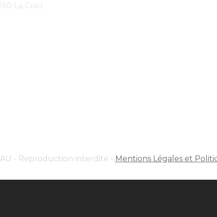
260 La Crau
 - Reproduction interdite -
Mentions Légales et Politi