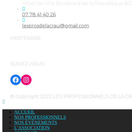
Hôtel De Ville Boulevard de la République 83
S’ouvre
07 78 41 40 26
dans
votre
S’ouvre
lesprosdelacrau@gmail.com
application
dans
votre
PARTENAIRE
application
SUIVEZ-NOUS
Facebook
Instagram
© Copyright 2022 LES PROFESSIONNELS DE LA CRAU
ACCUEIL
NOS PROFESSIONNELS
NOS ÉVÈNEMENTS
L’ASSOCIATION