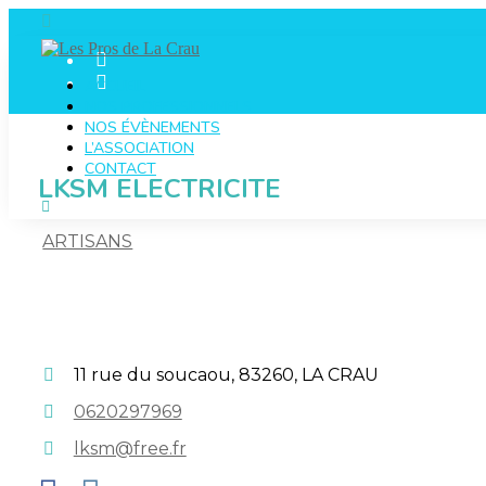
Skip
to
content
ACCUEIL
NOS PROFESSIONNELS
NOS ÉVÈNEMENTS
L’ASSOCIATION
CONTACT
LKSM ELECTRICITE
ARTISANS
11 rue du soucaou, 83260, LA CRAU
0620297969
lksm@free.fr