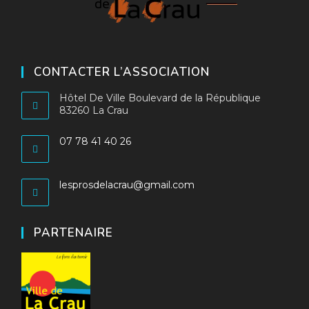
CONTACTER L’ASSOCIATION
Hôtel De Ville Boulevard de la République
83260 La Crau
07 78 41 40 26
S’ouvre
dans
S’ouvre
lesprosdelacrau@gmail.com
votre
dans
application
votre
application
PARTENAIRE