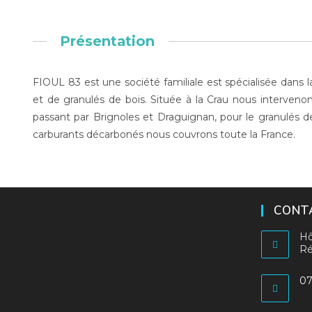
Présentation
FIOUL 83 est une société familiale est spécialisée dans la
et de granulés de bois. Située à la Crau nous interveno
passant par Brignoles et Draguignan, pour le granulés d
carburants décarbonés nous couvrons toute la France.
CONTA
Hô
Ré
07
S’