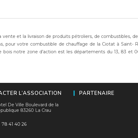
 vente et la livraison de produits pétroliers, de combustibles, d
ns, pour votre combustible de chauffage de la Ciotat à Saint- 
e bois notre zone d’action est les départements du 13, 83 et 06
CTER L’ASSOCIATION
PARTENAIRE
tel De Ville Boulevard de la
publique 83260 La Crau
 78 41 40 26
ouvre