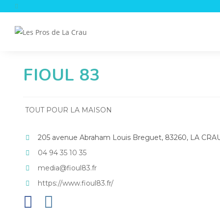
Skip
to
content
FIOUL 83
TOUT POUR LA MAISON
205 avenue Abraham Louis Breguet, 83260, LA CRA
04 94 35 10 35
media@fioul83.fr
https://www.fioul83.fr/