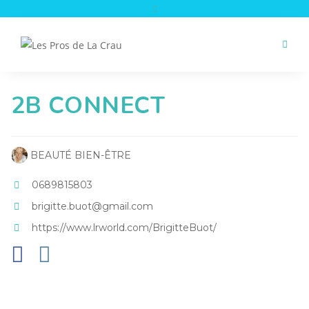
Skip
to
content
2B CONNECT
BEAUTÉ BIEN-ÊTRE
0689815803
brigitte.buot@gmail.com
https://www.lrworld.com/BrigitteBuot/