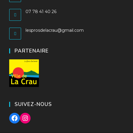
07 78 41 40 26
S’ouvre
dans
S’ouvre
lesprosdelacrau@gmail.com
votre
dans
application
votre
application
PARTENAIRE
SUIVEZ-NOUS
Facebook
Instagram